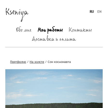
Kseniya
RU
EN
Обо мне
Мои работы
Контакты
Доставка и оплата
Портфолио
/
На холсте
/
Сон космонавта