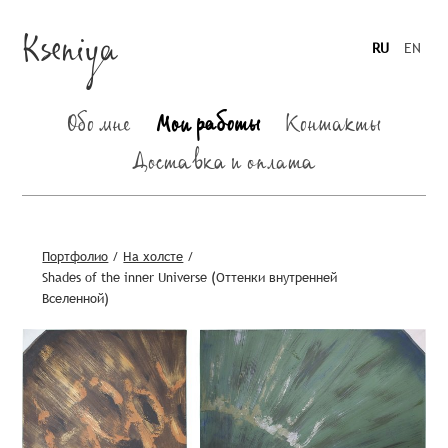
Kseniya
RU
EN
Обо мне
Мои работы
Контакты
Доставка и оплата
Портфолио
/
На холсте
/
Shades of the inner Universe (Оттенки внутренней
Вселенной)