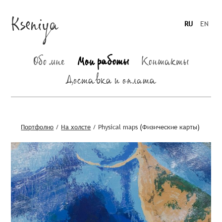
Kseniya
RU
EN
Обо мне
Мои работы
Контакты
Доставка и оплата
Портфолио
/
На холсте
/
Physical maps (Физические карты)