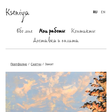
Kseniya
RU
EN
Обо мне
Мои работы
Контакты
Доставка и оплата
Портфолио
/
Скетчи
/
Закат