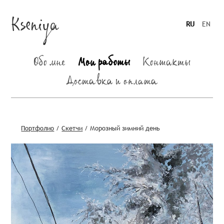
Kseniya
RU
EN
Обо мне
Мои работы
Контакты
Доставка и оплата
Портфолио
/
Скетчи
/
Морозный зимний день