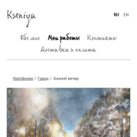
Kseniya
RU
EN
Обо мне
Мои работы
Контакты
Доставка и оплата
Портфолио
/
Город
/
Зимний вечер