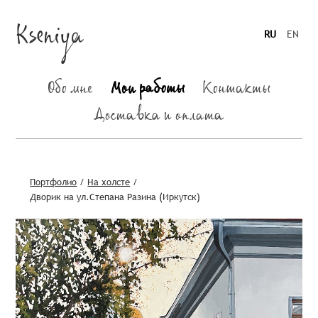
Kseniya
RU
EN
Обо мне
Мои работы
Контакты
Доставка и оплата
Портфолио
/
На холсте
/
Дворик на ул.Степана Разина (Иркутск)