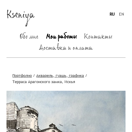
Kseniya
RU
EN
Обо мне
Мои работы
Контакты
Доставка и оплата
Портфолио
/
Акварель, гуашь, графика
/
Терраса Арагонского замка, Искья