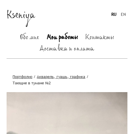
Kseniya
RU
EN
Обо мне
Мои работы
Контакты
Доставка и оплата
Портфолио
/
Акварель, гуашь, графика
/
Тающие в тумане №2