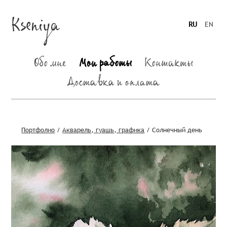
Kseniya
RU
EN
Обо мне
Мои работы
Контакты
Доставка и оплата
Портфолио
/
Акварель, гуашь, графика
/
Солнечный день