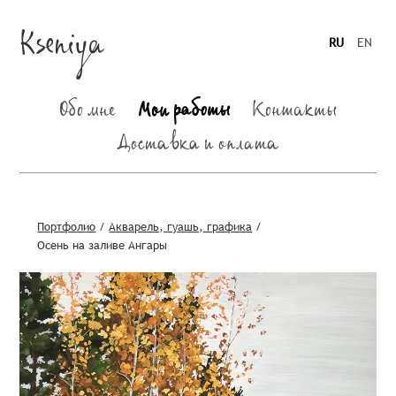
Kseniya
RU
EN
Обо мне
Мои работы
Контакты
Доставка и оплата
Портфолио
/
Акварель, гуашь, графика
/
Осень на заливе Ангары